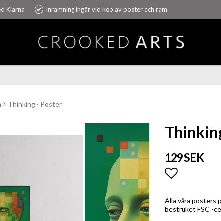
ed Klarna
Inramning ingår vid köp av poster och ram
n
Thinking - Poster
Thinking
129 SEK
Lägg till i
Alla våra posters 
bestruket FSC -cer