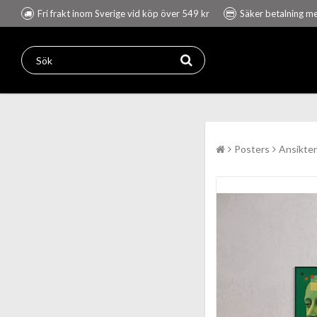
Fri frakt inom Sverige vid köp över 549 kr
Säker betalning m
Posters
Ansikte