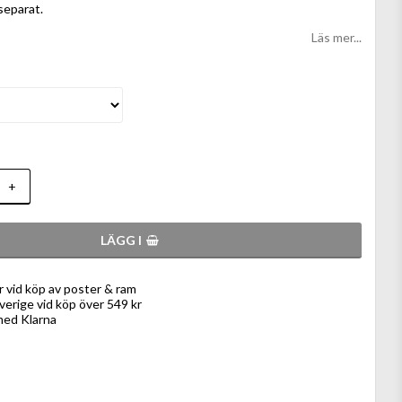
 separat.
Läs mer...
+
LÄGG I
r vid köp av poster & ram
Sverige vid köp över 549 kr
med Klarna