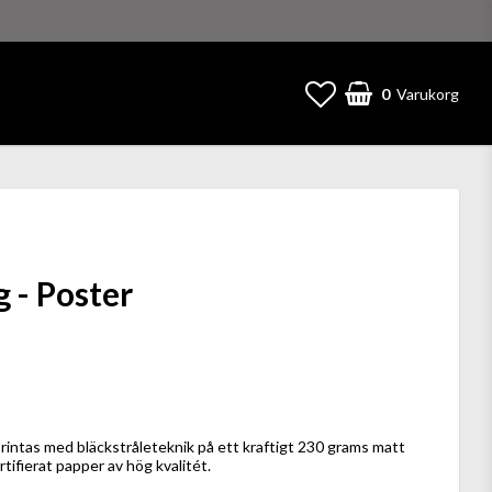
0
Varukorg
 - Poster
 favoritlistan
printas med bläckstråleteknik på ett kraftigt 230 grams matt
tifierat papper av hög kvalitét.