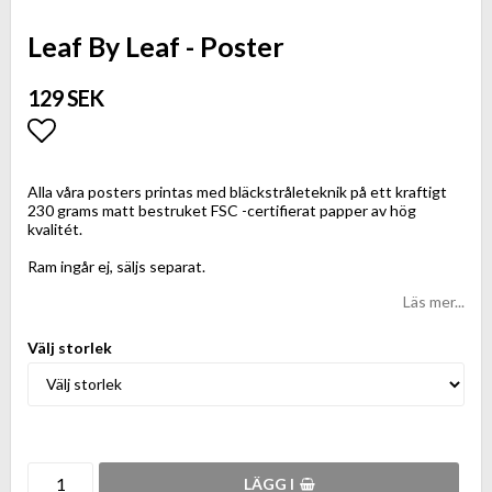
Leaf By Leaf - Poster
129 SEK
Lägg till i favoritlistan
Alla våra posters printas med bläckstråleteknik på ett kraftigt
230 grams matt bestruket FSC -certifierat papper av hög
kvalitét.
Ram ingår ej, säljs separat.
Läs mer...
Välj storlek
LÄGG I